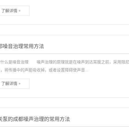
了解详情 +
都噪音治理常用方法
么是噪音治理 噪声治理的原理就是在噪声到达耳膜之前，采用阻尼、
，将传播中的声能吸收掉，或者设置障碍使声音...
了解详情 +
关泵的成都噪声治理的常用方法