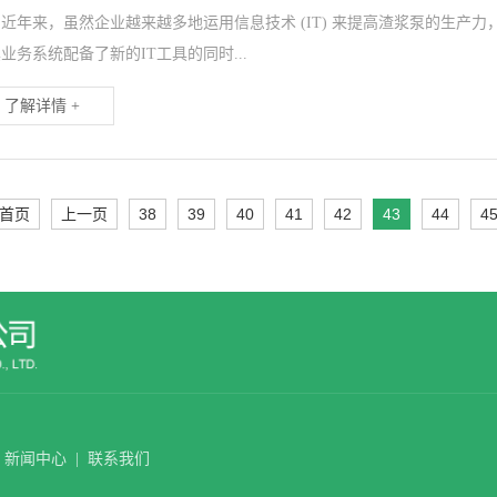
年来，虽然企业越来越多地运用信息技术 (IT) 来提高渣浆泵的生产
业务系统配备了新的IT工具的同时...
了解详情 +
首页
上一页
38
39
40
41
42
43
44
4
新闻中心
|
联系我们