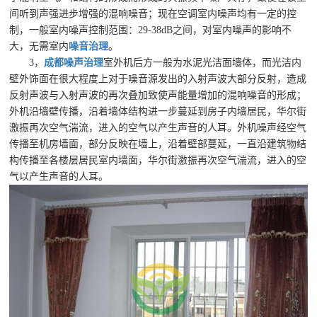
间听到声强进步增强的混响噪音；现在空调室内噪声均有一定的控
制，一般室内噪声控制范围：29-38dB之间，对室内噪声的影响不
大，无需室内
噪音治理
。
3，
成都噪声治理
室外机后方一般为水泥光洁面墙体，而光洁内
壁外饰面在很大程度上对于噪音源发出的入射声波大部分反射，造成
反射声波与入射声波的再次叠加致使声能量增加的混响噪音的形成；
外机沿墙壁传播，沿着墙体结构进一步蔓延到房子内墙居民，华尔街
激振再次空气湍流，进入的空气以产生声音的人耳。外机噪声经空气
传播至机房墙面，部分反映在墙上，沿着壁部蔓延，一直沿建筑物结
构传播至各楼层居民室内墙面，华尔街激振再次空气湍流，进入的空
气以产生声音的人耳。