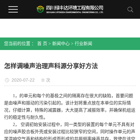
您当前的位置 ：
首 页
>
新闻中心
>
行业新闻
怎样调噪声治理声科源分享好方法
2020-07-22
次
1，的单元和每个的基极之间的隔离存在很大的缺陷，首要问题
是由噪声和振动的污染引起的。该计划将重点放在本单位的实际情
况，仔细计算，特殊的减震器，大大提高了减振效率，并确保机组运
行的稳定性与耐久性。
2， 空调初始安装过程中，同一类型的装置的每个单元不具有对
应的噪声胶合板外壳或安装过程比较狭窄的空间，同时操作单元的声
学混响空气声和结构的形成而形成的共振频率噪声共存，致使在该空