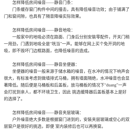
怎样降低房间噪音——静音门条：
门条缓存窗门构件中间的撞击，具有降低噪音功效；由于铺满了
门和窗间隙，也具有了隔音降噪实际效果。
怎样降低房间噪音——静音地吸：
一般家中的地吸必须在路面、门身后分别安裝零配件，开关门稍
一用劲，门遇到地吸全是“咣当”一声。能够在网上买个免开洞的地
吸，即不毁坏门边框路面，也降低噪音的造成。
怎样降低房间噪音——静音坐便器：
坐便器的噪音一般来源于储水箱的噪音，在水冲的情况下响声会
很大，有标准考虑到做墙排式马桶，拥有墙面隔绝，水冲噪音也会显
著降低。随后便是马桶板和后盖板，放马桶板的情况下“duang”一声
会打扰到亲人，都不环境卫生，因此 挑选缓降器后盖板基本上是好
的选择了。
怎样降低房间噪音——静音夹层玻璃：
户外噪音绝大多数是根据窗门进到的，安裝夹层玻璃或空心的双
层窗户是很好的挑选，即便 室内装修后也可以再换窗。