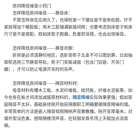
房间降低噪音小窍门
怎样降低房间噪音——静音床：
不管怎样床在应用久了，也得检查一下镙丝是不是有松脱，拧不
紧就得加个橡胶板；用木工胶铺满联接间隙；也要考虑到床垫子和床
尺寸是不是搭配，假如床垫子跑偏，危害舒适感，也会出现噪音。
怎样降低房间噪音——静音衣橱：
卧房是必须清静的地区，选卧室柜子五金不可以图划算，比如抽
屉柜选用三节静音导轨，柜子门安裝减振（包含门铰链、开关门
器），才可以防止电源开关时的杂声。
怎样降低房间噪音——隔音材料材：
吸音材料有槽木工板、水泥纤维板，硅钙板，纤维水泥板等，如
今也有在板才间添加减振原材料的，
隔音降噪
实际效果更强；假如家
庭隔音不太好，基础装修刚开始前得跟职工明确要做隔音降噪的墙。
非常简单的方法是嵌入隔音毯阻隔响声双重散播。除开变厚毫米，对
墙外型没危害。想阻隔楼顶声音，在轻钢龙骨吊顶上天赋加点消音
棉。