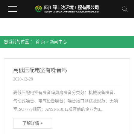
您当前的位置 ：
首 页
>
新闻中心
高低压配电室有噪音吗
2020-12-28
高低压配电室有噪音吗风扇噪音分类分：机械设备噪音、
气动式噪音、电气设备噪音；噪音接口测试及规范：无响
室ISO7779规范；ANSI-S10.12噪音值的企业为d...
了解详情 +