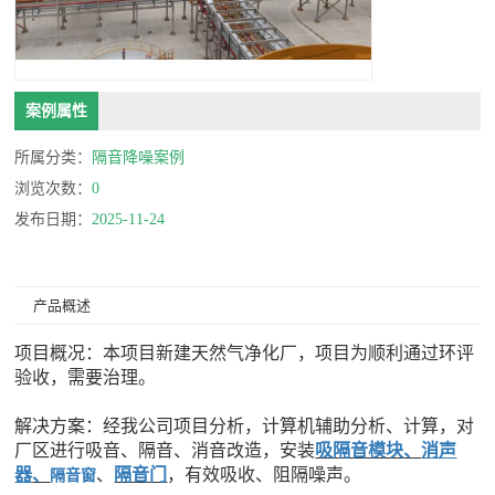
案例属性
所属分类：
隔音降噪案例
浏览次数：
0
发布日期：
2025-11-24
产品概述
项目概况：本项目
新建天然气净化厂
，
项目为顺利
通过环评
验收，需要治理。
解决方案：经我公司
项目分析
，计算机辅助分析、计算，对
厂区进行吸音、隔音、消音改造，安装
吸隔音模块
、
消声
器
、
、
隔音门
，有效吸收、阻隔噪声。
隔音窗