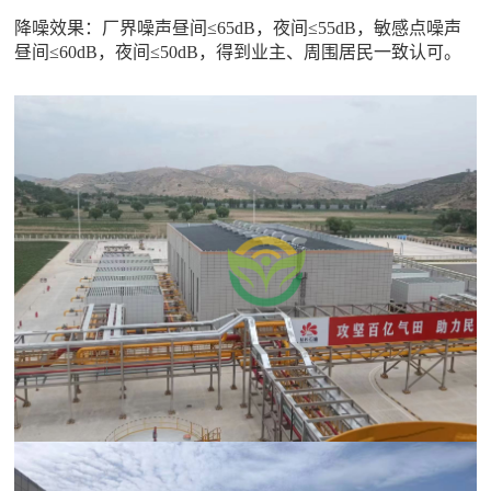
降噪效果：厂界噪声昼间
≤65dB，夜间≤55dB，敏感点噪声
昼间≤60dB，夜间≤50dB，得到业主、周围居民一致认可。