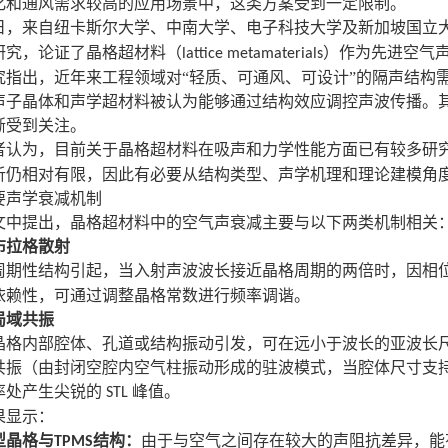
化和通风需求较高的应用场景中，这类方案受到一定限制。
日，来自纽卡斯尔大学、中南大学、电子科技大学及新加坡国立
研究，论证了晶格超材料（
）作为先进空气
lattice metamaterials
究指出，近年来工程领域对
“轻质、可通风、可设计”的隔声结构
声子晶体和声学超材料被认为能够通过结构效应调控声波传播。
渐受到关注。
者认为，目前关于晶格超材料在吸声和力学性能方面已有较多研
析仍相对有限，因此有必要从结构类型、声学机理和理论建模角
要声学衰减机制
文中提出，晶格超材料中的空气声衰减主要与以下两类机制相关
布拉格散射
周期性结构引起，当入射声波波长接近晶格周期的两倍时，因相
依赖性，可通过调整晶格常数进行频率调谐。
局域共振
晶格内部腔体、孔道或结构振动引发，可在远小于波长的亚波长
共振（由封闭空腔内空气柱振动形成的驻波模式，当腔体尺寸支
率处产生尖锐的
峰值。
STL
果显示：
型晶格与
结构：
由于与空气之间存在较大的声阻抗差异，能
TPMS