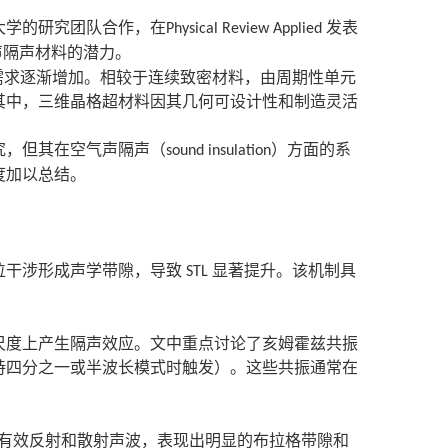
大学的研究团队合作，在
发表
Physical Review Applied
声隔声材料的潜力。
需求逐渐增加。相较于连续致密材料，由周期性单元
其中，三维晶格超材料因其几何可设计性和制造灵活
究，但其在空气声隔声（
）方面的系
sound insulation
度加以总结。
：
位干涉形成声学带隙，导致
显著提升。该机制具
STL
尺度上产生隔声效应。文中重点讨论了亥姆霍兹共振
持四分之一或半波长模式时触发）。这些共振通常在
有效反射和散射声波，表现出明显的布拉格带隙和