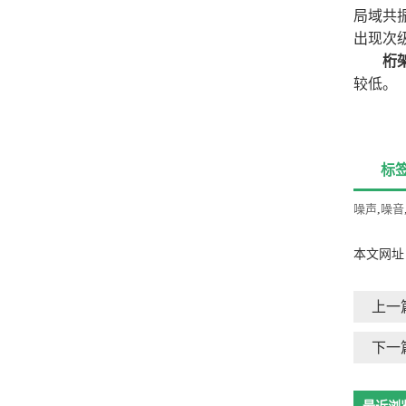
局域共
出现次
桁
较低。
标
噪声
,
噪音
本文网址
上一
下一