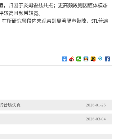
值，归因于亥姆霍兹共振；更高频段则因腔体模态
平较高且频带较宽。
，在所研究频段内未观察到显著隔声带隙，
普遍
STL
致的音质失真
2026-01-25
2026-03-04