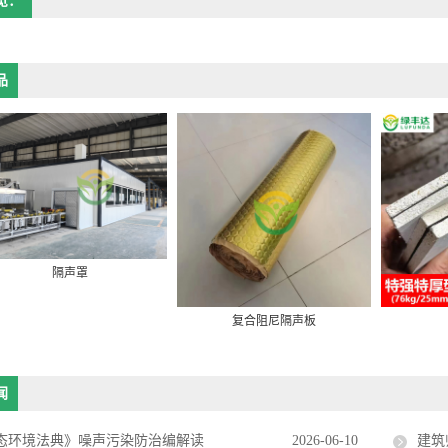
览：
品
隔声罩
复合阻尼隔声板
闻
态环境法典》噪声污染防治编解读
2026-06-10
建筑