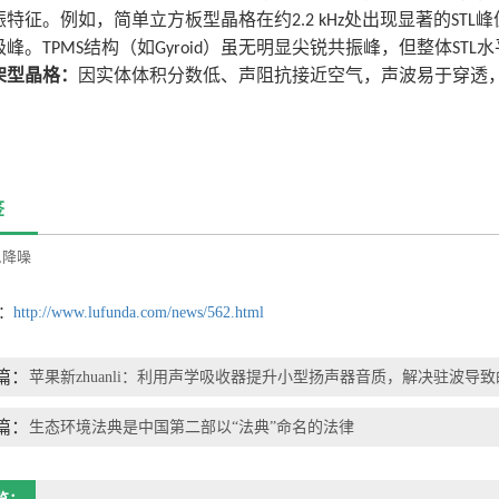
振特征。例如，简单立方板型晶格在约
处出现显著的
峰
2.2 kHz
STL
级峰。
结构（如
）虽无明显尖锐共振峰，但整体
水
TPMS
Gyroid
STL
架型晶格：
因实体体积分数低、声阻抗接近空气，声波易于穿透
签
,
降噪
：
http://www.lufunda.com/news/562.html
篇：
苹果新zhuanli：利用声学吸收器提升小型扬声器音质，解决驻波导
篇：
生态环境法典是中国第二部以“法典”命名的法律