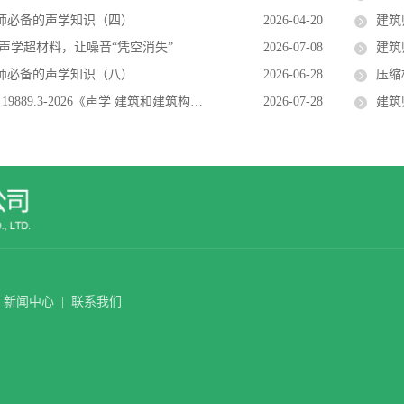
师必备的声学知识（四）
2026-04-20
建筑
 声学超材料，让噪音“凭空消失”
2026-07-08
建筑
师必备的声学知识（八）
2026-06-28
压缩机
89.3-2026《声学 建筑和建筑构件隔声的现场测量 第3部分：外墙和外墙构件空气声隔声》8月1日实施
2026-07-28
建筑
新闻中心
|
联系我们