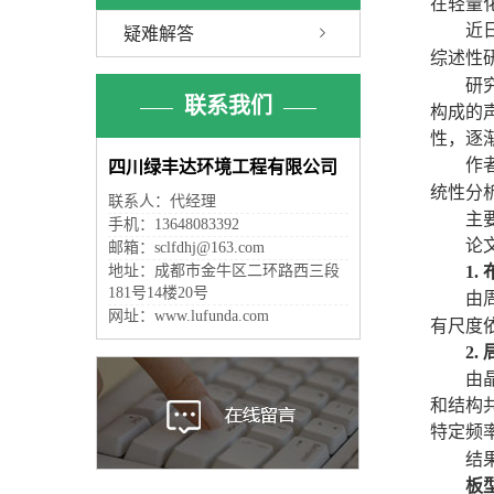
在轻量
近
疑难解答
综述性
研
联系我们
构成的
性，逐
作
四川绿丰达环境工程有限公司
统性分
联系人：代经理
主
手机：13648083392
论
邮箱：sclfdhj@163.com
地址：成都市金牛区二环路西三段
1.
181号14楼20号
由
网址：www.lufunda.com
有尺度
2.
由
和结构
特定频
结
板