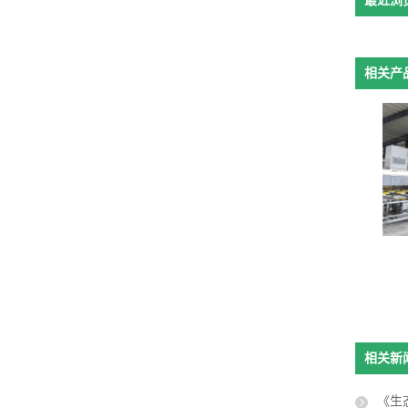
最近浏
相关产
移动式隔声罩
阻尼隔音板
相关新
《生