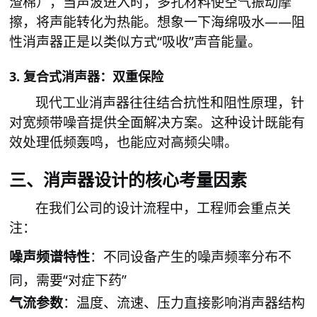
渣棉），当声波进入时，多孔材料使空气振动摩
擦，将声能转化为热能。想象一下海绵吸水
——阻
性消声器正是以类似方式“吸收”声音能量。
3. 复合式消声器：双重保险
现代工业消声器往往结合抗性和阻性原理，针
对宽频带噪音提供全面解决方案。这种设计既能有
效处理低频轰鸣，也能应对高频尖啸。
消声器设计的核心考量因素
三、
在我们公司的设计流程中，工程师会重点关
注：
噪
频谱特性
：不同设备产生的噪
频率分布不
声
声
同，需要
“对症下药”
气流参数
：温度、流速、压力直接影响消声器结构