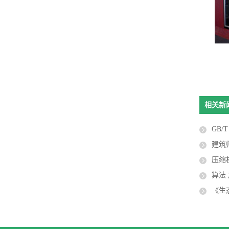
隔声门
阻尼隔音板
相关新
GB/T 198
建筑
压缩机
算法
《生