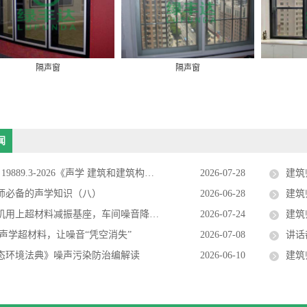
隔声窗
隔声窗
闻
89.3-2026《声学 建筑和建筑构件隔声的现场测量 第3部分：外墙和外墙构件空气声隔声》8月1日实施
2026-07-28
建筑
师必备的声学知识（八）
2026-06-28
建筑
用上超材料减振基座，车间噪音降了，设备寿命长了
2026-07-24
建筑
 声学超材料，让噪音“凭空消失”
2026-07-08
讲话都听
态环境法典》噪声污染防治编解读
2026-06-10
建筑