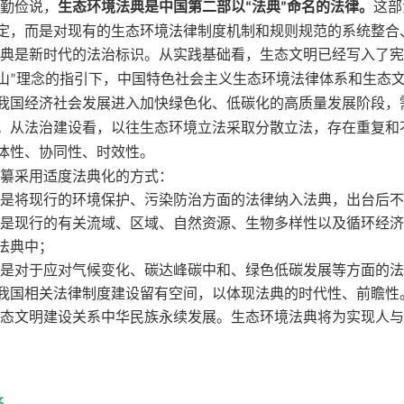
娄勤俭说，
生态环境法典是中国第二部以
法典
命名的法律。
这部
“
”
定，而是对现有的生态环境法律制度机制和规则规范的系统整合
法典是新时代的法治标识。从实践基础看，生态文明已经写入了
山
理念的指引下，中国特色社会主义生态环境法律体系和生态
”
我国经济社会发展进入加快绿色化、低碳化的高质量发展阶段，
。从法治建设看，以往生态环境立法采取分散立法，存在重复和
体性、协同性、时效性。
编纂采用适度法典化的方式：
一是将现行的环境保护、污染防治方面的法律纳入法典，出台后
二是现行的有关流域、区域、自然资源、生物多样性以及循环经
法典中；
三是对于应对气候变化、碳达峰碳中和、绿色低碳发展等方面的
我国相关法律制度建设留有空间，以体现法典的时代性、前瞻性
生态文明建设关系中华民族永续发展。生态环境法典将为实现人
签