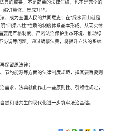
法典的编纂，不是简单的法律汇编，也不是完全的
、编订纂修、集成升华。
宪法、成为全国人民的共同意志；在
绿水青山就是
“
文明
四梁八柱
性质的制度体系基本形成。从现实情
“
”
需要用严格制度、严密法治保护生态环境、推动绿
不协调等问题。通过编纂法典，将提升立法的系统
不再保留原法律；
济、节约能源等方面的法律制度规范，择其要旨要则
法治需求，法典就此作出一些原则性、引领性规定，
。
与自然和谐共生的现代化进一步筑牢法治基础
。