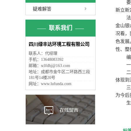
疑难解答
新立新
金山银
联系我们
况看，
色发展
四川绿丰达环境工程有限公司
性、整
联系人：代经理
手机：13648083392
邮箱：sclfdhj@163.com
地址：成都市金牛区二环路西三段
181号14楼20号
体现到
网址：www.lufunda.com
为今后
标